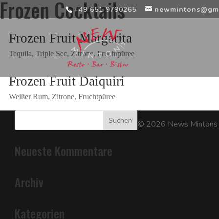
Frozen Cocktails
+49 651 9790265
newmintons@gm
Frozen Fruit Margarita
Tequila, Triple Sec, Zitrone, Fruchtpüree
Frozen Fruit Daiquiri
Weißer Rum, Zitrone, Fruchtpüree
©
2026
News Minto
Neueste Kommentare
Archiv
Kategorien