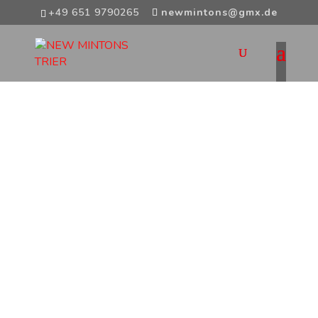
+49 651 9790265
newmintons@gmx.de