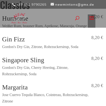
Classics
+49 651 9790265
newmintons@gmx.de
8,20 €
Hurricane
Weißer Rum, brauner Rum, Aprikose, Maracuja, Orange
8,20 €
Gin Fizz
Gordon's Dry Gin, Zitrone, Rohrzuckersirup, Soda
8,20 €
Singapore Sling
Gordon's Dry Gin, Cherry Heering, Zitrone,
Rohrzuckersirup, Soda
8,20 €
Margarita
Jose Cuervo Tequila Blanco, Cointreau, Rohrzuckersirup,
Zitrone