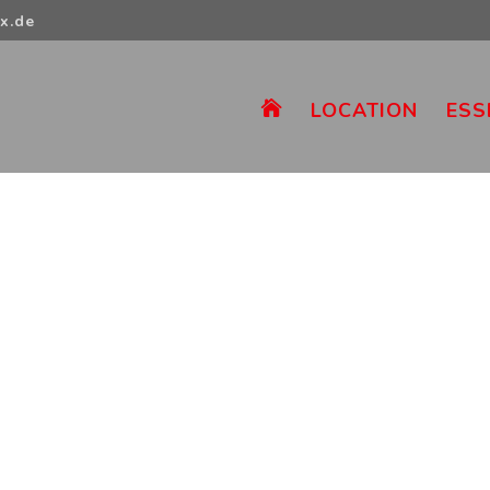
x.de
LOCATION
ESS
