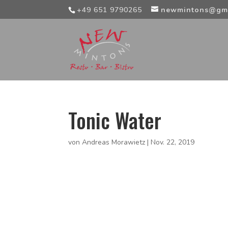
+49 651 9790265
newmintons@gm
Tonic Water
von
Andreas Morawietz
|
Nov. 22, 2019