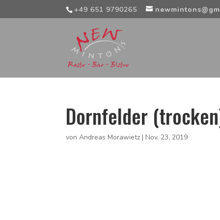
+49 651 9790265
newmintons@gm
Dornfelder (trocken
von
Andreas Morawietz
|
Nov. 23, 2019