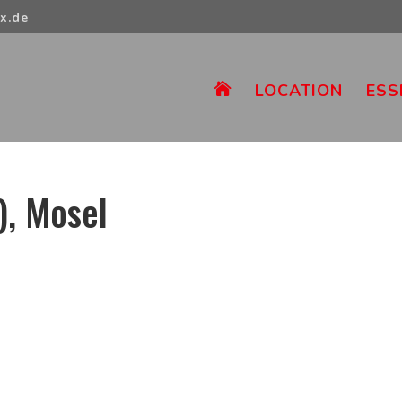
x.de
LOCATION
ESS

), Mosel