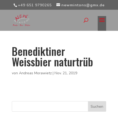
+49 651 9790265
newmintons@gmx.de
Benediktiner
Weissbier naturtrüb
von
Andreas Morawietz
|
Nov. 21, 2019